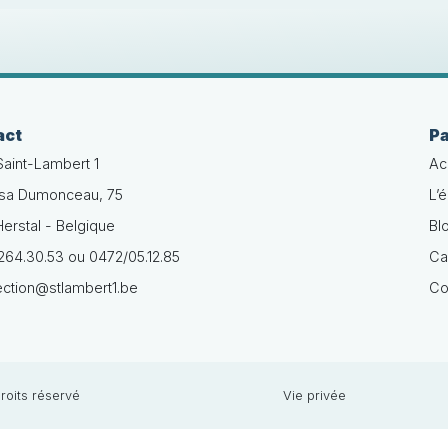
act
P
Saint-Lambert 1
Ac
isa Dumonceau, 75
L’
erstal - Belgique
Bl
64.30.53 ou 0472/05.12.85
Ca
ection@stlambert1.be
Co
roits réservé
Vie privée