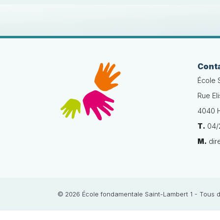
Cont
École 
Rue El
4040 H
T.
04/2
M.
dir
© 2026 École fondamentale Saint-Lambert 1 - Tous d