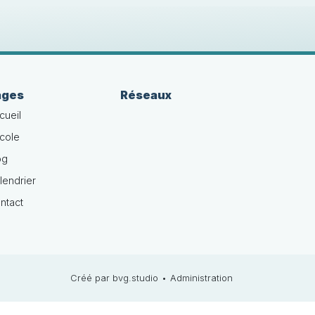
ages
Réseaux
cueil
école
og
lendrier
ntact
Créé par bvg.studio
•
Administration