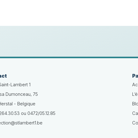
act
P
Saint-Lambert 1
Ac
isa Dumonceau, 75
L’
erstal - Belgique
Bl
64.30.53 ou 0472/05.12.85
Ca
ection@stlambert1.be
Co