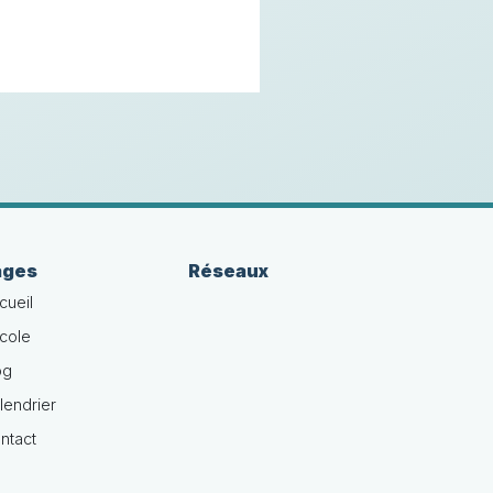
ages
Réseaux
cueil
école
og
lendrier
ntact