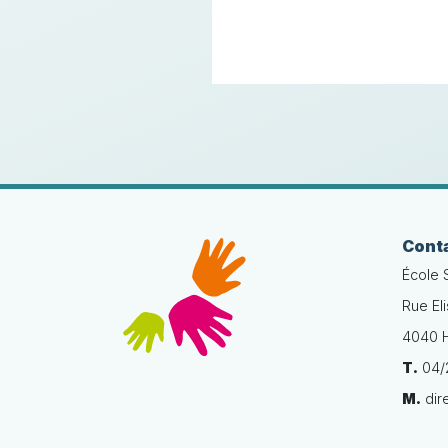
Cont
École 
Rue El
4040 H
T.
04/2
M.
dir