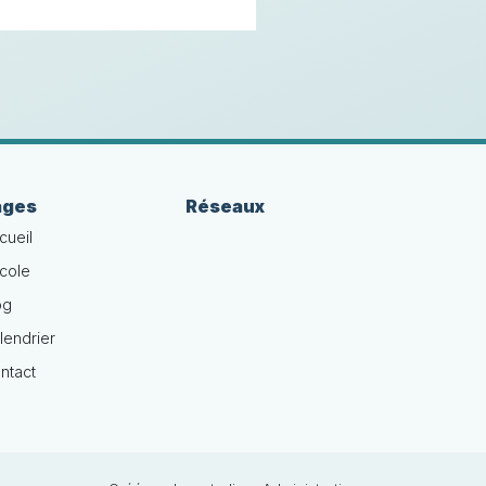
ages
Réseaux
cueil
école
og
lendrier
ntact