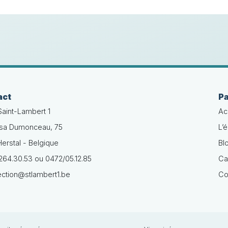
act
P
Saint-Lambert 1
Ac
isa Dumonceau, 75
L’
erstal - Belgique
Bl
64.30.53 ou 0472/05.12.85
Ca
ection@stlambert1.be
Co