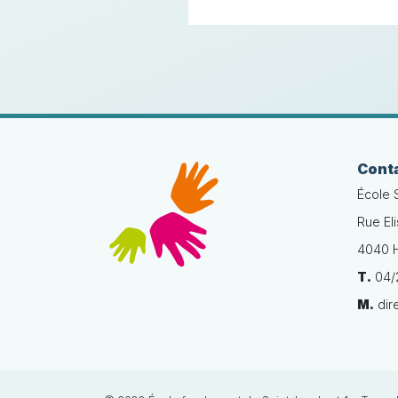
Cont
École 
Rue El
4040 H
T.
04/2
M.
dir