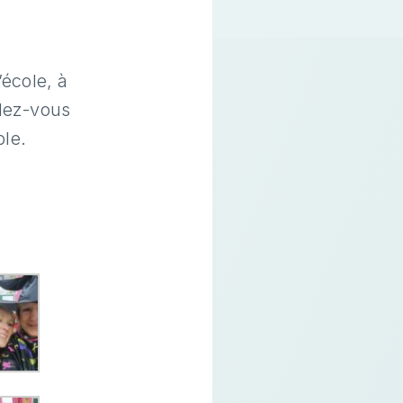
’école, à
ndez-vous
le.