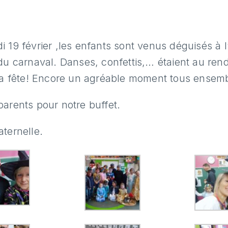
 19 février ,les enfants sont venus déguisés à l
 du carnaval. Danses, confettis,… étaient au re
 la fête! Encore un agréable moment tous ensemb
arents pour notre buffet.
ternelle.