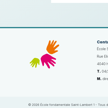
Cont
École 
Rue El
4040 H
T.
04/2
M.
dir
© 2026 École fondamentale Saint-Lambert 1 - Tous d