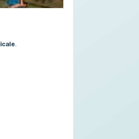
icale
.