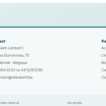
act
P
Saint-Lambert 1
Ac
isa Dumonceau, 75
L’
erstal - Belgique
Bl
64.30.53 ou 0472/05.12.85
Ca
ection@stlambert1.be
Co
roits réservé
Vie privée