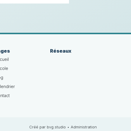
ages
Réseaux
cueil
école
og
lendrier
ntact
Créé par bvg.studio
•
Administration