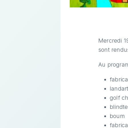
Mercredi 19
sont rendu
Au program
fabric
landar
golf c
blindte
boum
fabric