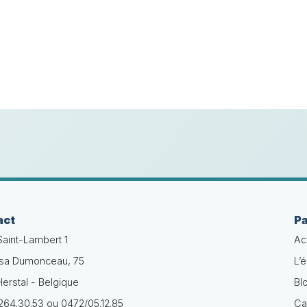
act
P
Saint-Lambert 1
Ac
isa Dumonceau, 75
L’
erstal - Belgique
Bl
64.30.53 ou 0472/05.12.85
Ca