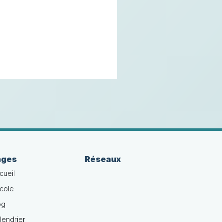
ages
Réseaux
cueil
école
og
lendrier