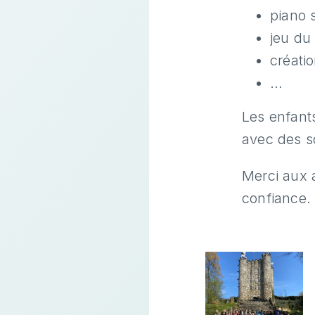
piano 
jeu du 
créatio
…
Les enfants
avec des so
Merci aux 
confiance.