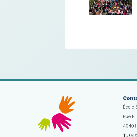
Cont
École 
Rue El
4040 H
T.
04/2